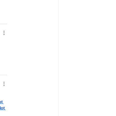
ot 
lot 