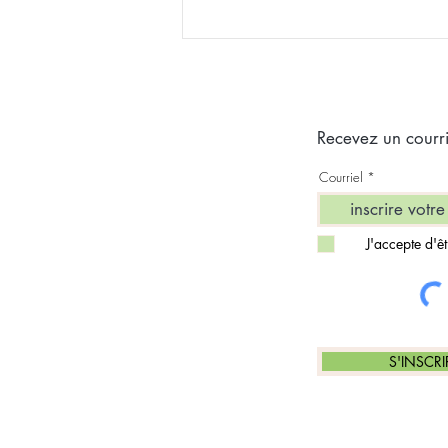
Recevez un courrie
Courriel
J'accepte d'êt
S'INSCRI