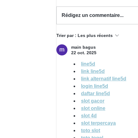
Rédigez un commentaire...
Cuisiner l'artichaut: blanchi et
Trier par :
Les plus récents
congelé
main bagus
22 oct. 2025
line5d
link line5d
link alternatif line5d
login line5d
daftar line5d
slot gacor
slot online
slot 4d
slot terpercaya
toto slot
toto togel