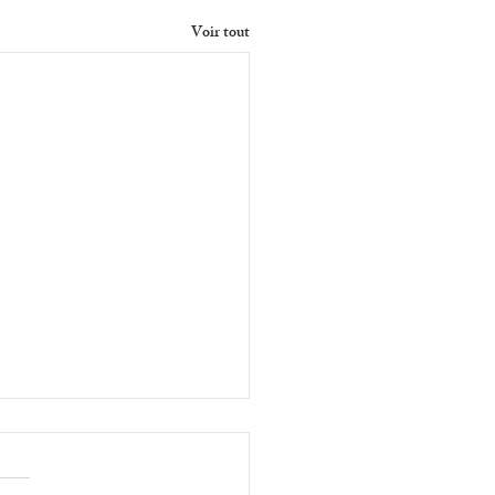
Voir tout