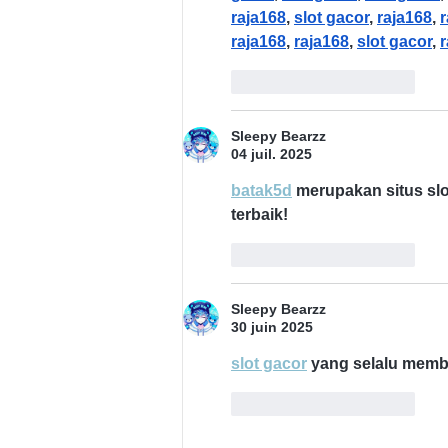
raja168
, 
slot gacor
, 
raja168
, 
r
raja168
, 
raja168
, 
slot gacor
, 
r
J'aime
Répondre
Sleepy Bearzz
04 juil. 2025
batak5d
 merupakan situs sl
terbaik!
J'aime
Répondre
Sleepy Bearzz
30 juin 2025
slot gacor
 yang selalu memb
J'aime
Répondre