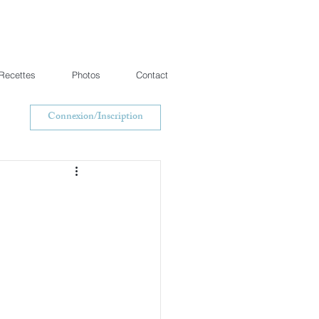
Recettes
Photos
Contact
Connexion/Inscription