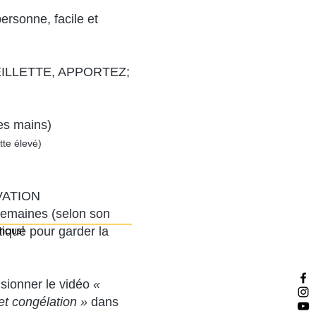
personne, facile et
ILLETTE, APPORTEZ;
les mains)
tte élevé)
ATION
 semaines (selon son
nous!
tique pour garder la
isionner le vidéo
«
 et congélation »
dans