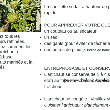
La cueillette se fait à hauteur de 
rapide.
POUR APPRÉCIER VOTRE CUE
un couteau ou au sécateur
ez tous les
un sac
urs raffinées.
des gants (pour éviter de tâcher 
enez comment les
des bottes de pluie
(si indice de boue
artichaut et
 à base
auts marinés et la
iés
ENTREPROSAGE ET CONSERV
L’artichaut se conserve de 1 à 4
Besoin + d'infos ? Appelez-
état) au frigo dans un sac de plas
fraîcheur.
L’artichaut se congèle. Veuillez v
Cuisiner l’artichaut : blanchiment