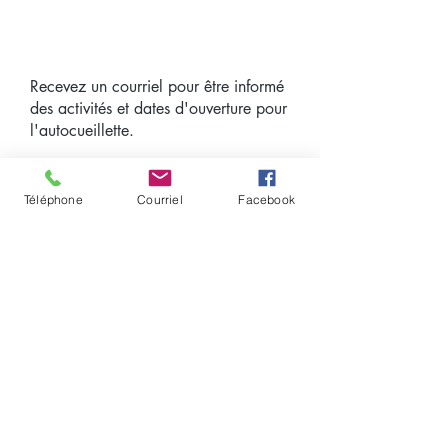
Recevez un courriel pour être informé
des activités et dates d'ouverture pour
l'autocueillette.
Courriel
Téléphone
Courriel
Facebook
J'accepte d'être informé des
activités et dates d'ouverture
pour l'autocueillette.
S'INSCRIRE