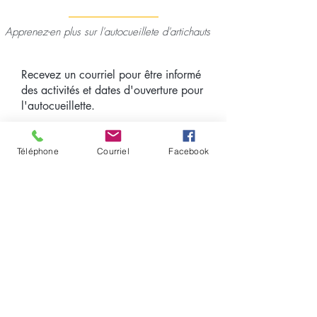
Apprenez-en plus sur l'autocueillete d'artichauts
Recevez un courriel pour être informé
des activités et dates d'ouverture pour
l'autocueillette.
Courriel
Téléphone
Courriel
Facebook
J'accepte d'être informé des
activités et dates d'ouverture
pour l'autocueillette.
S'INSCRIRE