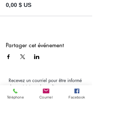
0,00 $ US
Partager cet événement
Recevez un courriel pour être informé
des activités et dates d'ouverture pour
l'autocueillette.
Téléphone
Courriel
Facebook
Courriel
J'accepte d'être informé des
activités et dates d'ouverture