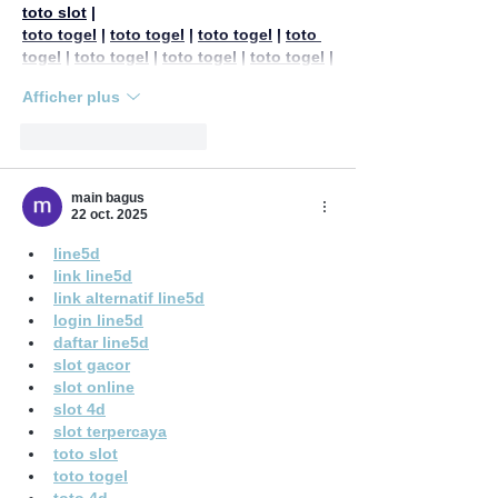
toto slot
 |
toto togel
 | 
toto togel
 | 
toto togel
 | 
toto 
togel
 | 
toto togel
 | 
toto togel
 | 
toto togel
 |
Afficher plus
J'aime
Répondre
main bagus
22 oct. 2025
line5d
link line5d
link alternatif line5d
login line5d
daftar line5d
slot gacor
slot online
slot 4d
slot terpercaya
toto slot
toto togel