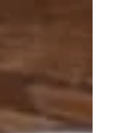
Quantité: 4 portions Préparation: 25 minutes
Cuisson: 40 minutes 2 c. à soupe d'huile 3
poireaux, coupés en rondelles 1 gousse d’ail,...