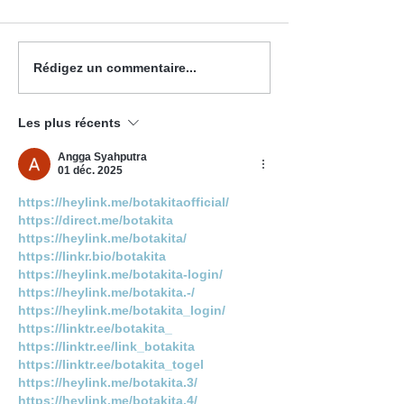
Potage à la courge poivrée
Potage à la Butter
Rédigez un commentaire...
sirop d’érable
Les plus récents
Angga Syahputra
01 déc. 2025
https://heylink.me/botakitaofficial/
https://direct.me/botakita
https://heylink.me/botakita/
https://linkr.bio/botakita
https://heylink.me/botakita-login/
https://heylink.me/botakita.-/
https://heylink.me/botakita_login/
https://linktr.ee/botakita_
https://linktr.ee/link_botakita
https://linktr.ee/botakita_togel
https://heylink.me/botakita.3/
https://heylink.me/botakita.4/