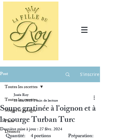
Post
S'inscrire
Toutes les recettes
Josée Roy
Toutes les recettes
23 mai 2018
2 min de lecture
Soupe gratinée à l'oignon et à
Soupes et potages
la courge Turban Turc
Plats
Dernière mise à jour :
27 févr. 2024
Desserts
Quantité: 	4 portions		Préparation: 