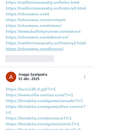
https://californiacavalry.us/links.html
https://californiacavalry.us/history4.html
https://ohumans.com/
https://ohumans.com/contact/
https://ohumans.com/menu/
https://www.buffskyrunner.com/about
https://ohumans.com/about-us/
https://californiacavalry.us/history2.html
https://ohumans.com/foryou/
J'aime
Répondre
Angga Syahputra
01 déc. 2025
https://koin138.rf.gd/?i=1
https://www.villa-sorriso.com/?i=1
https://botakita.com/games/arcade?i=1
https://botakita.com/games/live-casino?
i=1
https://botakita.com/promosi?i=1
https://botakita.com/games/slots?i=1
https://botakita.com/games/poker?i=1